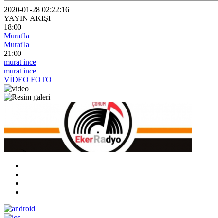
2020-01-28 02:22:16
YAYIN AKIŞI
18:00
Murat'la
Murat'la
21:00
murat ince
murat ince
VİDEO
FOTO