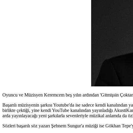
Oyuncu ve Müzisyen Keremcem beş yılın ardından 'Gitmişsin Çoktan' şa
Başarılı müzisyenin şarkısı Youtube'da ise sadece kendi kanalından y
birlikte çektiği, yine kendi YouTube kanalından yayınladığı AkustiKa
arda yayınlayacağı yeni şarkılarla sevenleriyle müzikal anlamda da ö
Sözleri başarılı söz yazarı Şebnem Sungur'a müziği ise Gökhan Tepe'y