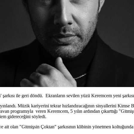
rkısı ile geri döndü. Ekranların sevilen yüzü Keremcem yeni şarkısı "G
ayınlandı. Müzik kariyerini tekrar hızlandıracağının sinyallerini Kimse
ravan programıyla veren Keremcem, 5 yılın ardından çıkarttığı "Gitmiş
zlem gidereceğini söyledi.
e ait olan "Gitmişsin Çoktan" şarkısının klibinin yönetmen koltuğunda